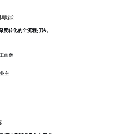
具赋能
深度转化的全流程打法
。
主画像
业主
案