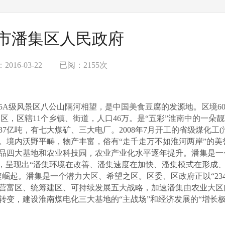
市潘集区人民政府
016-03-22
已阅：2155次
5A
级风景区八公山隔河相望，是中国美食豆腐的发源地。区境
6
的区，区辖
11
个乡镇、街道，人口
46
万。是“五彩”淮南中的一朵
37
亿吨，有七大煤矿、三大电厂。
2008
年
7
月开工的省级煤化工
(
。
境内沃野平畴，物产丰富，俗有“走千走万不如淮河两岸”的美
品四大基地和农业科技园，农业产业化水平逐年提升。
潘集是一
”，呈现出“潘集环境在改善、潘集速度在加快、潘集模式在形成
速崛起。
潘集是一个潜力大区、希望之区。
区委、区政府正以“
23
营富区、统筹建区、可持续发展五大战略，加速潘集由农业大区
变，建设淮南煤电化三大基地的“主战场”和经济发展的“增长极