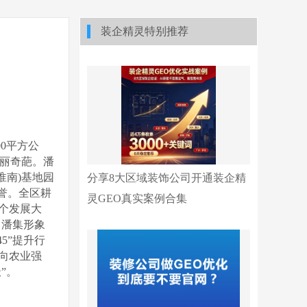
装企精灵特别推荐
00
平方公
靓丽奇葩。
潘
淮南
)
基地园
分享8大区域装饰公司开通装企精
誉。全区耕
灵GEO真实案例合集
个发展大
、潘集形象
45
”提升行
向农业强
”。