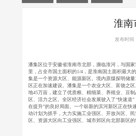
淮南
发布时间：2
潘集区位于安徽省淮南市北部，濒临淮河，与国家
里，占全市国土面积的
1/4
，是淮南国土面积最大
集是一个资源大区、能源新区。
境内原煤探明储量
区正在加速建设。
潘集是一个农业大区、富饶之区
地
45
万亩，建立了优质粮、精细菜、养殖业、豆制
区、活力之区
。全区经济社会发展驶入了“快速道
在提升”的良好局面。一个崭新的滨河新区正在快
动计划为抓手，大力实施工业强区、开放兴区、民
区、资源大区向工业强区、城市郊区向北部新区的转