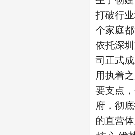
生了创建
打破行业
个家庭都
依托深圳
司正式成
用执着之
要支点，
府，彻底
的直营体