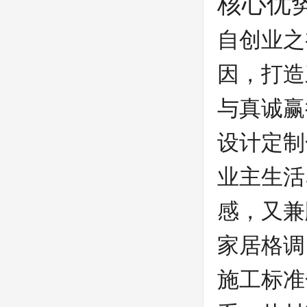
核心优
自创业之
因，打造
与真诚赢
设计定制
业主生活
感，又兼
家居格调
施工标准