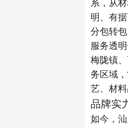
系，从材
明、有据
分包转包
服务透明
梅陇镇、
务区域，
艺、材料
品牌实
如今，汕