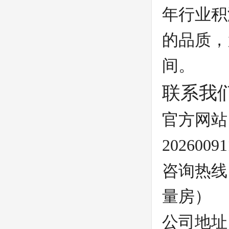
年行业积
的品质，
间。
联系我
官方网站
2026009
咨询热线：
量房）
公司地址