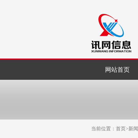
网站首页
当前位置：
首页
>
新