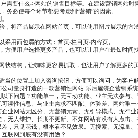
用户需要什么
->
网站的销售目标等。在建设营销网站时
上，务必使每个环节都要考虑到
“
营销
”
的因素。
划。
验，将产品展示在网站首页，可以使用图片展示的方
以采用面包屑的方式：首页
-
栏目页
-
内容页。
，方便用户选择更多产品，也可以让用户在最短时间
网状结构，让蜘蛛更容易抓取，也让用户了解更多的
适当的位置上加入咨询按钮，方便可以询问，为客户
饰公司量身打造的一款营销性网站
-
乐后屋装企营销系
到以下问题？功能单一，无互动功能、业主无法参与、
无可读性信息、与业主需求不匹配、体验差、网站唯一
与企业网站无区分、无营销元素、无引导模式、无行业
佳，无人维护、长期不更新、不知网站有没有人点击、
果差，只见花钱，根本看不见效果。无搜索、无流量、
。互联网到底有没有用途？