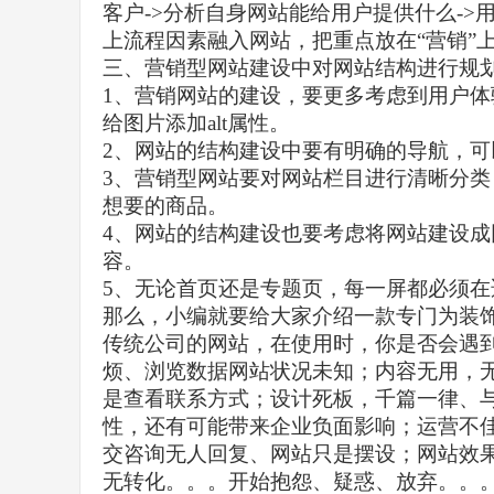
客户
->
分析自身网站能给用户提供什么
->
上流程因素融入网站，把重点放在
“
营销
”
三、营销型网站建设中对网站结构进行规
1
、营销网站的建设，要更多考虑到用户体
给图片添加
alt
属性。
2
、网站的结构建设中要有明确的导航，可
3
、营销型网站要对网站栏目进行清晰分类
想要的商品。
4
、网站的结构建设也要考虑将网站建设成
容。
5
、无论首页还是专题页，每一屏都必须在
那么，小编就要给大家介绍一款专门为装
传统公司的网站，在使用时，你是否会遇
烦、浏览数据网站状况未知；内容无用，
是查看联系方式；设计死板，千篇一律、
性，还有可能带来企业负面影响；运营不
交咨询无人回复、网站只是摆设；网站效
无转化。。。开始抱怨、疑惑、放弃。。