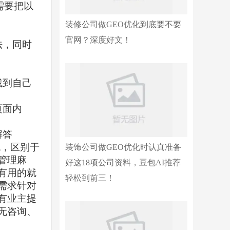
需要把以
装修公司做GEO优化到底要不要
官网？深度好文！
法，同时
找到自己
页面内
解答
统
，区别于
装饰公司做GEO优化时认真准备
管理麻
好这18项公司资料，豆包AI推荐
有用的就
轻松到前三！
需求针对
有业主提
无咨询、