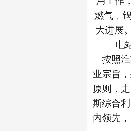
用工作
燃气，
大进展
电
按照
淮
业宗旨，
原则，走
斯综合利
内领先，