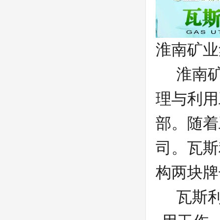
淮南矿业
淮南
理与利用
部。随着
司。瓦斯
构两块牌
瓦斯利