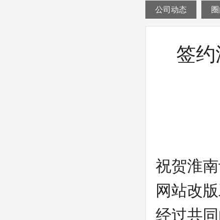
公司动态
圈
签约
祝贺淮南
网站改版
经过共同