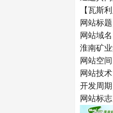
【瓦斯利
网站标题
网站域名
淮南矿业
网站空间
网站技术
开发周期
网站标志