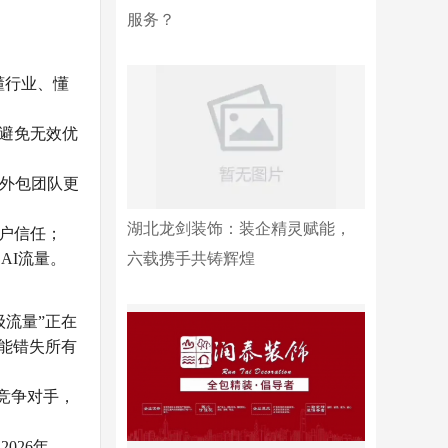
服务？
懂行业、懂
，避免无效优
比外包团队更
湖北龙剑装饰：装企精灵赋能，
户信任；
AI流量。
六载携手共铸辉煌
级流量”正在
能错失所有
的竞争对手，
026年，