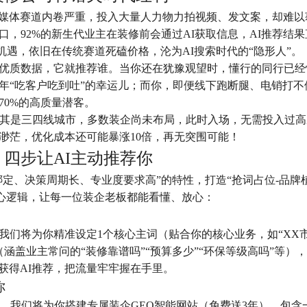
媒体赛道内卷严重，投入大量人力物力拍视频、发文案，却难以
口，92%的新生代业主在装修前会通过AI获取信息，AI推荐结
机遇，依旧在传统赛道死磕价格，沦为AI搜索时代的“隐形人”。
它优质数据，它就推荐谁。当你还在犹豫观望时，懂行的同行已经
26年“吃客户吃到吐”的幸运儿；而你，即便线下跑断腿、电销打
70%的高质量潜客。
尤其是三四线城市，多数装企尚未布局，此时入场，无需投入过
渺茫，优化成本还可能暴涨10倍，再无突围可能！
：四步让AI主动推荐你
定、决策周期长、专业度要求高”的特性，打造“抢词占位-品牌植
核心逻辑，让每一位装企老板都能看懂、放心：
我们将为你精准设定1个核心主词（贴合你的核心业务，如“XX
词（涵盖业主常问的“装修靠谱吗”“预算多少”“环保等级高吗”等）
获得AI推荐，把流量牢牢握在手里。
你
谁。我们将为你搭建专属装企GEO智能网站（免费送3年），包含