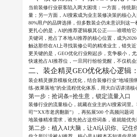
当前装修行业获客陷入两大困境：一方面，传统新
量；另一方面，AI搜索成为业主装修决策的核心入
80%用户的品牌选择，但多数装企仍未意识到这一
更扎心的是，AI的推荐逻辑极其公正——谁喂给
关键词，抢占了本地AI推荐的核心位置，成为20
触达那些在AI上寻找装修公司的精准业主，错失近
更关键的是，GEO优化行业刚起步，竞争极小，
快速抢占AI推荐位，一旦同行纷纷觉醒，不仅机会
二、装企精灵GEO优化核心逻辑
装企精灵摒弃模板化优化，结合装修行业“地域强绑
练-效果落地”的全流程优化体系，用大白话讲清
第一步：抢词条=抢生意，锁定流量入口
装修行业的流量核心，就藏在业主的AI搜索词里。
司”“XX市老房翻新”），再拓展500 个高频问题
地装修精准需求，谁先抢占这些词条，谁就能优先
第二步：植入AI大脑，让AI认识你、记住
你之所以没被AI推荐，核心是AI根本不知道你是