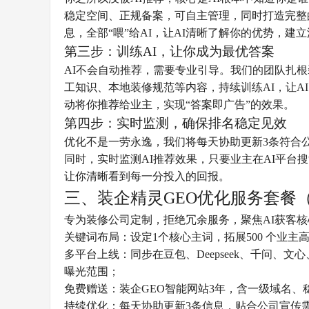
稳定空间、正规备案，可自主管理，同时打造完整
息，全部“喂”给AI，让AI清晰了解你的优势，建
第三步：训练AI，让你成为最优答案
AI不会自动推荐，需要专业引导。我们的团队扎
工知识、本地装修规范等内容，持续训练AI，让
动将你推荐给业主，实现“答案即广告”的效果。
第四步：实时监测，确保排名稳定见效
优化不是一劳永逸，我们将每天协助更新3条符合
同时，实时监测AI推荐效果，只要业主在AI平
让你清晰看到每一分投入的回报。
三、装企精灵GEO优化服务套餐
专为装修公司定制，拒绝冗余服务，聚焦AI获客核心
关键词布局：设定1个核心主词，拓展500 个业
多平台上线：同步在豆包、Deepseek、千问、
曝光范围；
免费赠送：装企GEO智能网站3年，含一级域名
持续优化：每天协助更新3条信息，贴合公司宣传