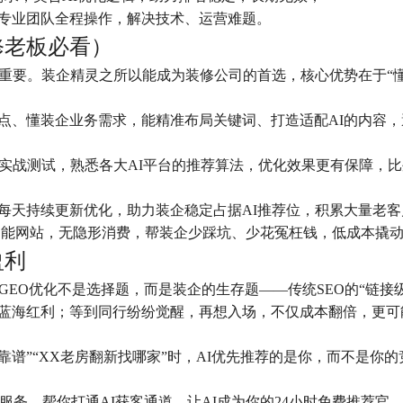
专业团队全程操作，解决技术、运营难题。
修老板必看）
更重要。装企精灵之所以能成为装修公司的首选，核心优势在于“
痛点、懂装企业务需求，能精准布局关键词、打造适配AI的内容
过实战测试，熟悉各大AI平台的推荐算法，优化效果更有保障，
每天持续更新优化，助力装企稳定占据AI推荐位，积累大量老客
年智能网站，无隐形消费，帮装企少踩坑、少花冤枉钱，低成本撬动
盈利
，GEO优化不是选择题，而是装企的生存题——传统SEO的“链接
抢占蓝海红利；等到同行纷纷觉醒，再想入场，不仅成本翻倍，更可
靠谱”“XX老房翻新找哪家”时，AI优先推荐的是你，而不是你
务，帮你打通AI获客通道，让AI成为你的24小时免费推荐官，2